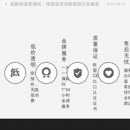
创新的温变测试：快速温变试验箱助力实验室
2024-08-13
质
金
售
量
低
牌
后
保
价
服
无
证
透
务
忧
明
欧
一对
盟
服
统一
一专
CE
出
报
属顾
出
题
价，
问
口
客
无隐
7*24
认
经
形消
小时
证
全
费
金牌
证
跟
服务
书