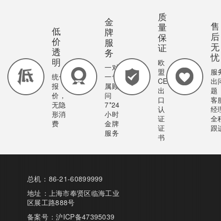
质
金
售
量
低
牌
后
保
价
服
无
证
透
务
忧
明
欧
一对
盟
服
统一
一专
CE
出
报
属顾
出
题
价，
问
口
客
无隐
7*24
认
经
形消
小时
证
全
费
金牌
证
跟
服务
书
总机：86-21-60899999
地址：上海市奉贤区临海工业
区展工路888号
备案号：
沪ICP备47395039